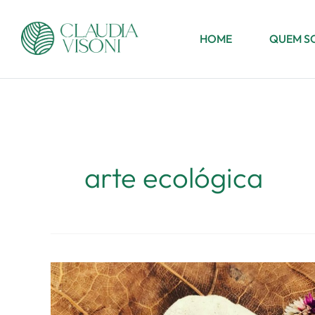
Ir
para
HOME
QUEM S
o
conteúdo
arte ecológica