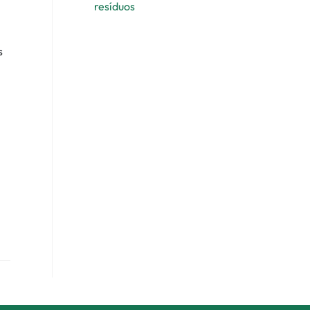
resíduos
s