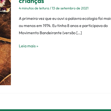
crianças
—
4 minutos de leitura
/
13 de setembro de 2021
uma
A primeira vez que eu ouvi a palavra ecologia foi mai
proposta
ou menos em 1974. Eu tinha 8 anos e participava do
de
Movimento Bandeirante (versão […]
atividade
com
Leia mais »
crianças