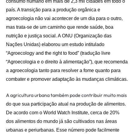
consumo humano em mais de 2,3 mil cidades em todo o
p
aís.
A transição para a produção orgânica e
agroecologia não
vai
acontece
r
de um dia para o outro,
mas
trata-se de
um caminho que rende saúde, boa
nutrição e justiça social.
A ONU (Organização das
Nações Unidas) elaborou um
estudo intitulado
“Agroecology and the right to food” (tradução livre
“Agroecologia e o direito à alimentação”),
que recomenda
a agroecologia tanto para resolver a fome quanto para
combater e promover adaptação às mudanças climáticas
.
A agricultura urbana também pode contribuir muito mais
do que sua participação atual na
p
rodução de alimentos.
De acordo com o World Watch Institute, cerca de 20%
dos alimentos do mundo já são cultivados nas áreas
urbanas e periurbanas. Esse número pode facilmente