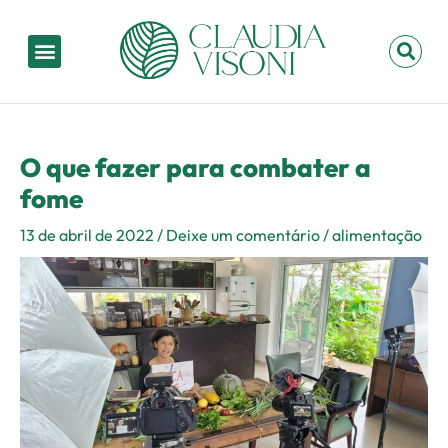
Ir
Post
para
navigation
Menu
P
o
conteúdo
O que fazer para combater a
fome
13 de abril de 2022
/
Deixe um comentário
/
alimentação