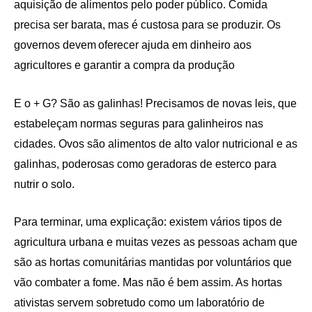
aquisição de alimentos pelo poder público. Comida
precisa ser barata, mas é custosa para se produzir. Os
governos
devem
oferecer
ajuda em dinheiro aos
agricultores e garanti
r
a compra da produção
E o + G? São as galinhas! Precisamos de novas leis, que
estabeleçam normas seguras para galinheiros nas
cidades.
O
vos
são alimentos de alto valor nutricional e
as
galinhas, poderosas como geradoras de esterco para
nutrir o solo.
Para terminar, u
ma explicação:
e
xistem vários tipos de
agricultura urbana e muitas vezes as pessoas acham que
são as hortas comunitárias mantidas por voluntários que
vão combater a fome. Mas não é bem assi
m.
As hortas
ativistas servem sobretudo como um laboratório de