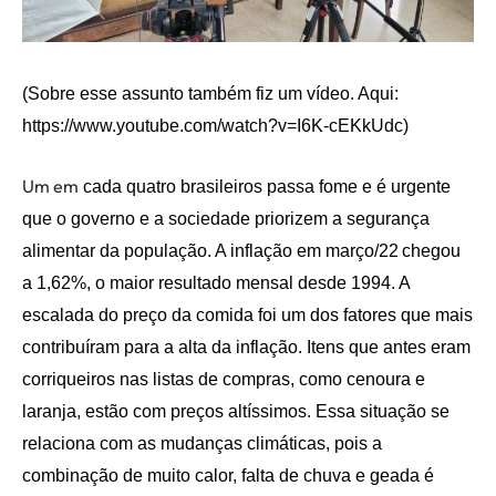
(Sobre esse assunto também fiz um vídeo. Aqui:
https://www.youtube.com/watch?v=I6K-cEKkUdc)
Um em
cada
quatro
brasileiros passa fome e é urgente
que o governo e a sociedade priorizem a segurança
alimentar da população. A i
nflação
em
março/
22
chegou
a
1,62%,
o
maior resultado
mensal
desde 1994.
A
escalada do preço da comida foi um dos fatores
que mais
contribu
íram
para a alta da inflação.
Itens
que
antes
eram
corriqueiros
nas listas de compras
, como cenoura e
laranja, estão com preços altíssimos.
Essa
situação se
relaciona com as mudanças climáticas, pois a
combinação de m
uito calor, falta de chuva e geada
é