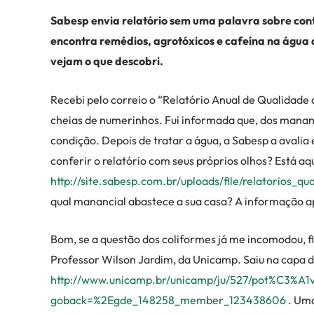
Sabesp envia relatório sem uma palavra sobre co
encontra remédios, agrotóxicos e cafeína na água d
vejam o que descobri.
Recebi pelo correio o “Relatório Anual de Qualidade 
cheias de numerinhos. Fui informada que, dos manan
condição. Depois de tratar a água, a Sabesp a avalia e
conferir o relatório com seus próprios olhos? Está aqu
http://site.sabesp.com.br/uploads/file/relatorios
qual manancial abastece a sua casa? A informação a
Bom, se a questão dos coliformes já me incomodou, f
Professor Wilson Jardim, da Unicamp. Saiu na capa 
http://www.unicamp.br/unicamp/ju/527/pot%C3%A
goback=%2Egde_148258_member_123438606
. Uma