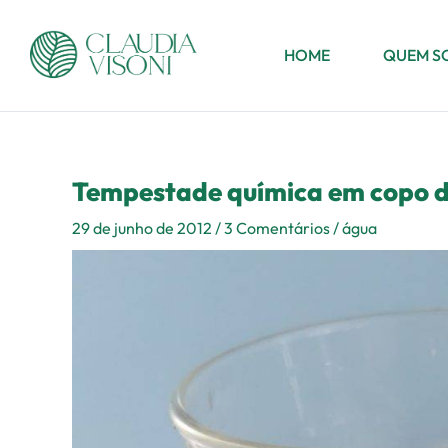
Ir
Post
para
navigation
HOME
QUEM S
o
conteúdo
Tempestade química em copo 
29 de junho de 2012
/
3 Comentários
/
água