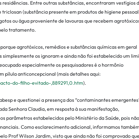
 residências. Entre outras substâncias, encontraram vestígios 
 e triclosan (substância presente em produtos de higiene pessoal
otos ou água proveniente de lavouras que recebem agrotóxico
pelo tratamento.
porque agrotóxicos, remédios e substâncias químicas em geral
s simplesmente os ignoram e ainda não foi estabelecido um lim
reocupado especialmente os pesquisadores é o hormônio
 pílula anticoncepcional (mais detalhes aqui:
acto-do-filho-evitado-,889291,0.htm
).
Sabesp e questionei a presença dos “contaminantes emergentes
ezada Senhora Claudia, em resposta à sua manifestação,
os parâmetros estabelecidos pelo Ministério da Saúde, pois nã
ananciais. Como esclarecimento adicional, informamos també
elo Prof Wilson Jardim, visto que ainda não foi comprovado qu