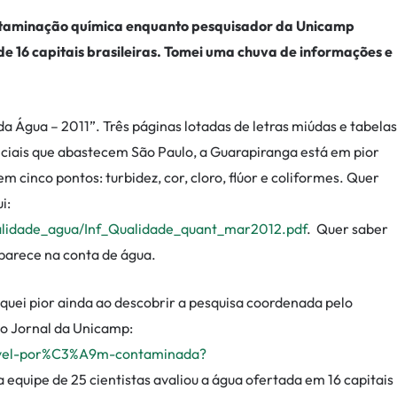
ntaminação química enquanto pesquisador da Unicamp
e 16 capitais brasileiras. Tomei uma chuva de informações e
da Água – 2011”. Três páginas lotadas de letras miúdas e tabelas
ciais que abastecem São Paulo, a Guarapiranga está em pior
m cinco pontos: turbidez, cor, cloro, flúor e coliformes. Quer
i:
_qualidade_agua/Inf_Qualidade_quant_mar2012.pdf
. Quer saber
parece na conta de água.
iquei pior ainda ao descobrir a pesquisa coordenada pelo
do Jornal da Unicamp:
1vel-por%C3%A9m-contaminada?
 equipe de 25 cientistas avaliou a água ofertada em 16 capitais