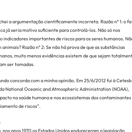
chei a argumentação cientificamente incorreta. Razão nº 1: o fa
já seria motivo suficiente para controlá-los. Não só nos
o indicadores importantes de riscos para os seres humanos. Nã
 animais? Razão nº 2: Se não há prova de que as substâncias
umanos, muito menos evidências existem de que sejam totalmen
riam ser tomadas.
mundo concorda com a minha opinião. Em 25/6/2012 fui à Cetesb
r, da National Oceanic and Atmospheric Administration (NOAA),
“Impacto na saúde humana e nos ecossistemas dos contaminantes
iamento de riscos”.
:
a, nos anos 1970 os Estados Unidos endureceram a legislação