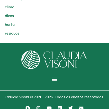
clima
dicas
horta
resíduos
Menu
Claudia Visoni © 2021 - 2026. Todos os direitos reservados.
F
I
Y
L
T
E