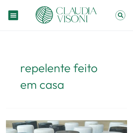
Ir
para
Menu
P
o
conteúdo
repelente feito
em casa
Receita
de