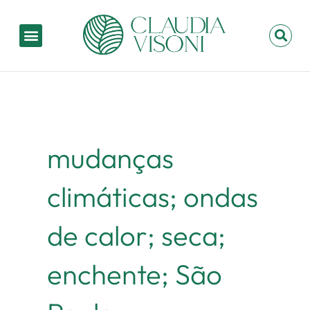
Ir
para
Menu
P
o
conteúdo
mudanças
climáticas; ondas
de calor; seca;
enchente; São