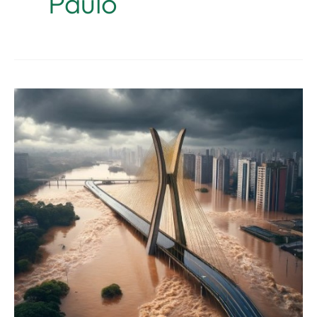
Paulo
Crise
Climática.
E
quando
for
São
Paulo?