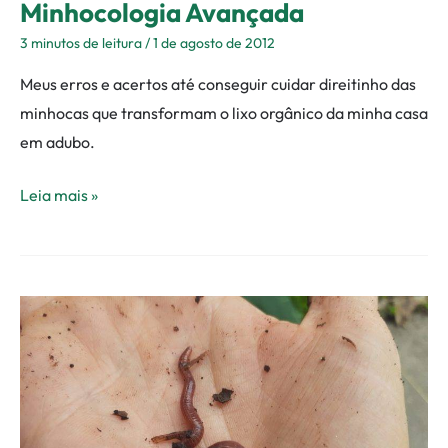
Minhocologia Avançada
3 minutos de leitura
/
1 de agosto de 2012
Meus erros e acertos até conseguir cuidar direitinho das
minhocas que transformam o lixo orgânico da minha casa
em adubo.
Leia mais »
Quando
o
minhocário
chegou
à