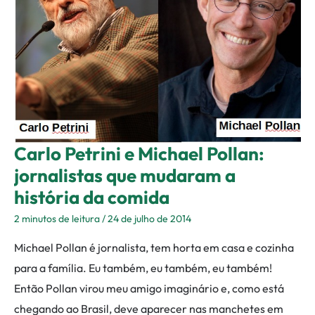
Michael
Pollan:
jornalistas
que
mudaram
a
história
da
Carlo Petrini e Michael Pollan:
comida
jornalistas que mudaram a
história da comida
2 minutos de leitura
/
24 de julho de 2014
Michael Pollan é jornalista, tem horta em casa e cozinha
para a família. Eu também, eu também, eu também!
Então Pollan virou meu amigo imaginário e, como está
chegando ao Brasil, deve aparecer nas manchetes em