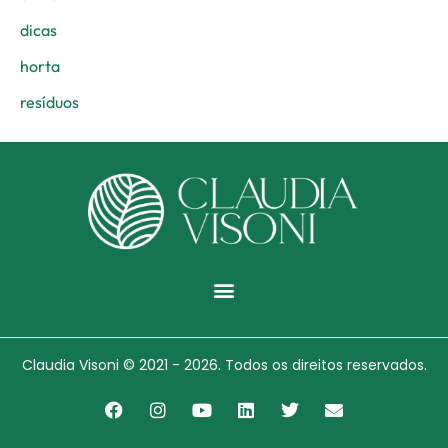
dicas
horta
resíduos
Menu
Claudia Visoni © 2021 - 2026. Todos os direitos reservados.
F
I
Y
L
T
E
a
n
o
i
w
n
c
s
u
n
i
v