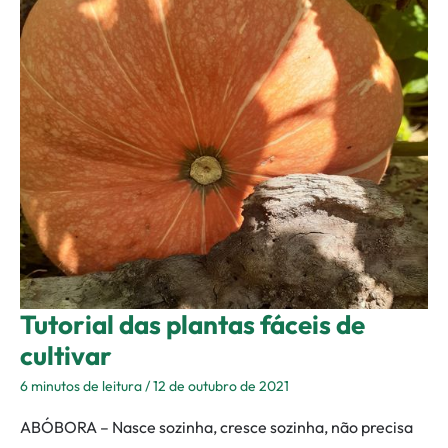
fáceis
de
cultivar
Tutorial das plantas fáceis de
cultivar
6 minutos de leitura
/
12 de outubro de 2021
ABÓBORA – Nasce sozinha, cresce sozinha, não precisa