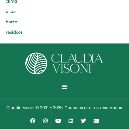
clima
dicas
horta
resíduos
Menu
Claudia Visoni © 2021 - 2026. Todos os direitos reservados.
F
I
Y
L
T
E
a
n
o
i
w
n
c
s
u
n
i
v