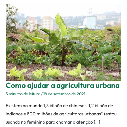
Como
ajudar
a
agricultura
urbana
Como ajudar a agricultura urbana
5 minutos de leitura
/
18 de setembro de 2021
Existem no mundo 1,3 bilhão de chineses, 1,2 bilhão de
indianos e 800 milhões de agricultoras urbanas* (estou
usando no feminino para chamar a atenção […]