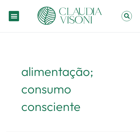
Ir
para
Menu
P
o
conteúdo
alimentação;
consumo
consciente