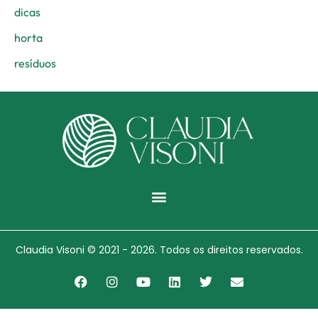
dicas
horta
resíduos
Menu
Claudia Visoni © 2021 - 2026. Todos os direitos reservados.
F
I
Y
L
T
E
a
n
o
i
w
n
c
s
u
n
i
v
e
t
t
k
t
e