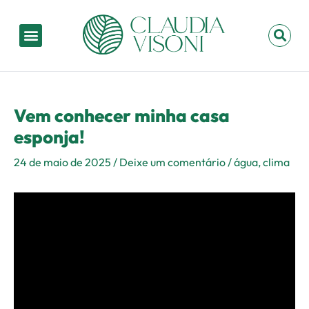
Ir
Post
para
navigation
Menu
P
o
conteúdo
Vem conhecer minha casa
esponja!
24 de maio de 2025
/
Deixe um comentário
/
água
,
clima